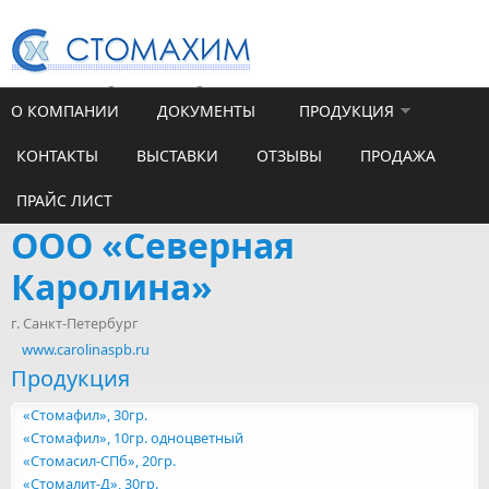
Перейти к основному содержанию
Санкт-Петербург,ул. Челябинская, д. 46, литер Э, пом.1-Н, ком.6
О КОМПАНИИ
ДОКУМЕНТЫ
ПРОДУКЦИЯ
7(812) 456-65-18
КОНТАКТЫ
ВЫСТАВКИ
ОТЗЫВЫ
ПРОДАЖА
ПРАЙС ЛИСТ
ООО «Северная
Каролина»
г. Санкт-Петербург
www.carolinaspb.ru
Продукция
«Стомафил», 30гр.
«Стомафил», 10гр. одноцветный
«Стомасил-СПб», 20гр.
«Стомалит-Д», 30гр.