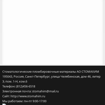
Стоматологические пломбировочные материалы
АО СТОМАХИМ
195043
,
Россия
,
Санкт-Петербург
,
улица Челябинская, дом 46, литер
Э, пом. 1-Н, ком.6
Телефон:
(812)456-6518
Электронная почта:
stomahim@mail.ru
Сайт:
http://www.stomahim.ru
Мы работаем:
пн-пт 9:00-17:00